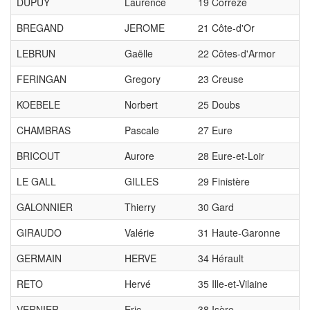
DUPUY
Laurence
19 Corrèze
BREGAND
JEROME
21 Côte-d'Or
LEBRUN
Gaëlle
22 Côtes-d'Armor
FERINGAN
Gregory
23 Creuse
KOEBELE
Norbert
25 Doubs
CHAMBRAS
Pascale
27 Eure
BRICOUT
Aurore
28 Eure-et-Loir
LE GALL
GILLES
29 Finistère
GALONNIER
Thierry
30 Gard
GIRAUDO
Valérie
31 Haute-Garonne
GERMAIN
HERVE
34 Hérault
RETO
Hervé
35 Ille-et-Vilaine
VERNIER
Eric
38 Isère