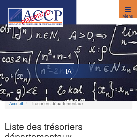
Aller
au
contenu
Menu
principal
IA
Accueil
Trésoriers départementaux
Liste des trésoriers
départementaux