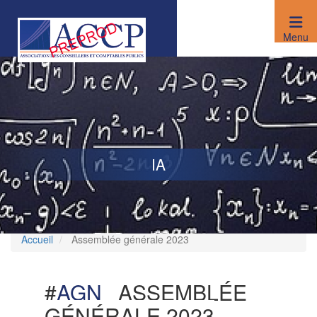
Aller
au
contenu
Menu
principal
IA
Accueil
Assemblée générale 2023
#
AGN
ASSEMBLÉE
GÉNÉRALE 2023